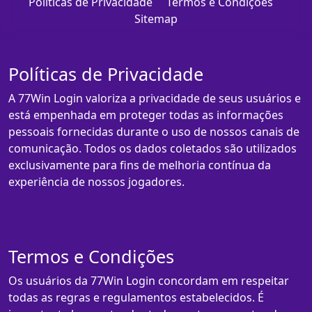
Políticas de Privacidade
Termos e Condições
Sitemap
Políticas de Privacidade
A 77Win Login valoriza a privacidade de seus usuários e
está empenhada em proteger todas as informações
pessoais fornecidas durante o uso de nossos canais de
comunicação. Todos os dados coletados são utilizados
exclusivamente para fins de melhoria contínua da
experiência de nossos jogadores.
Termos e Condições
Os usuários da 77Win Login concordam em respeitar
todas as regras e regulamentos estabelecidos. É