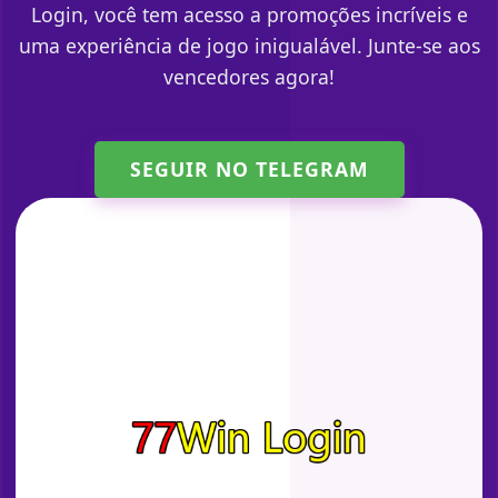
Login, você tem acesso a promoções incríveis e
uma experiência de jogo inigualável. Junte-se aos
vencedores agora!
SEGUIR NO TELEGRAM