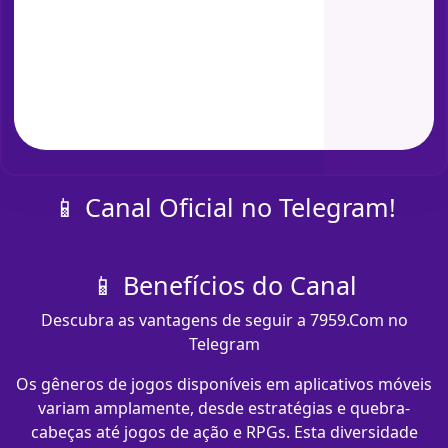
📱 Canal Oficial no Telegram!
📱 Benefícios do Canal
Descubra as vantagens de seguir a 7959.Com no
Telegram
Os gêneros de jogos disponíveis em aplicativos móveis
variam amplamente, desde estratégias e quebra-
cabeças até jogos de ação e RPGs. Esta diversidade