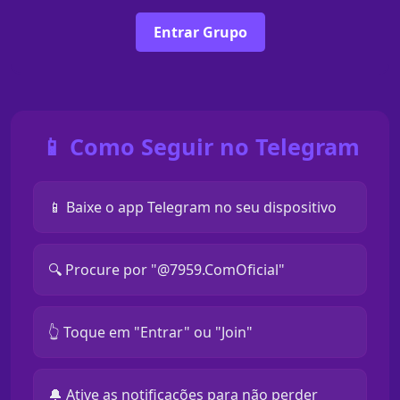
Entrar Grupo
📱 Como Seguir no Telegram
📱 Baixe o app Telegram no seu dispositivo
🔍 Procure por "@7959.ComOficial"
👆 Toque em "Entrar" ou "Join"
🔔 Ative as notificações para não perder