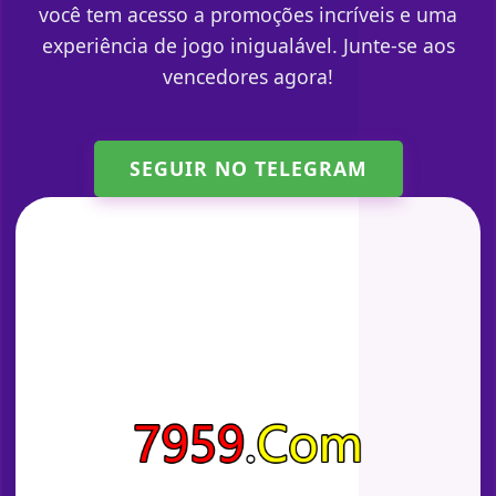
você tem acesso a promoções incríveis e uma
experiência de jogo inigualável. Junte-se aos
vencedores agora!
SEGUIR NO TELEGRAM