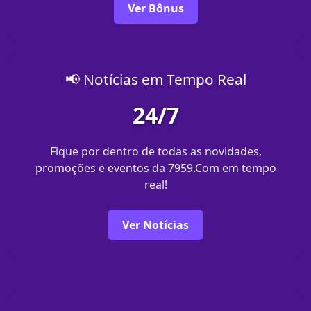
Ver Bônus
📢 Notícias em Tempo Real
24/7
Fique por dentro de todas as novidades,
promoções e eventos da 7959.Com em tempo
real!
Ver Notícias