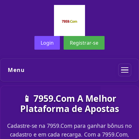
Login
Registrar-se
Menu
📱 7959.Com A Melhor
Plataforma de Apostas
Cadastre-se na 7959.Com para ganhar bônus no
cadastro e em cada recarga. Com a 7959.Com,