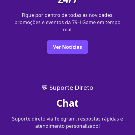
Fique por dentro de todas as novidades,
promoções e eventos da 79H Game em tempo
real!
Ver Notícias
💬 Suporte Direto
Chat
Suporte direto via Telegram, respostas rápidas e
atendimento personalizado!