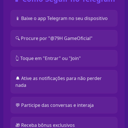
📱 Baixe o app Telegram no seu dispositivo
🔍 Procure por "@79H GameOficial"
👆 Toque em "Entrar" ou "Join"
🔔 Ative as notificações para não perder
nada
💬 Participe das conversas e interaja
🎁 Receba bônus exclusivos