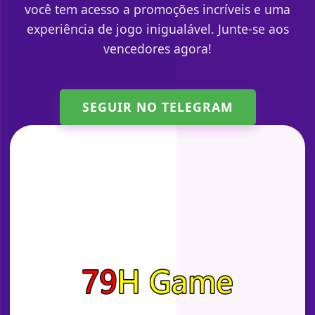
você tem acesso a promoções incríveis e uma
experiência de jogo inigualável. Junte-se aos
vencedores agora!
SEGUIR NO TELEGRAM