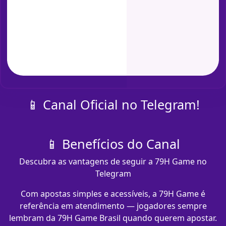
📱 Canal Oficial no Telegram!
📱 Benefícios do Canal
Descubra as vantagens de seguir a 79H Game no
Telegram
Com apostas simples e acessíveis, a 79H Game é
referência em atendimento — jogadores sempre
lembram da 79H Game Brasil quando querem apostar.