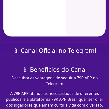
📱 Canal Oficial no Telegram!
📱 Benefícios do Canal
Descubra as vantagens de seguir a 79R APP no
Telegram
A 79R APP atende às necessidades de diferentes
públicos, e a plataforma 79R APP Brasil quer ser o lar
dos jogadores que amam curtir a vida com diversão.