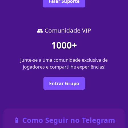
Falar Suporte
👥 Comunidade VIP
1000+
Junte-se a uma comunidade exclusiva de
jogadores e compartilhe experiências!
Entrar Grupo
📱 Como Seguir no Telegram