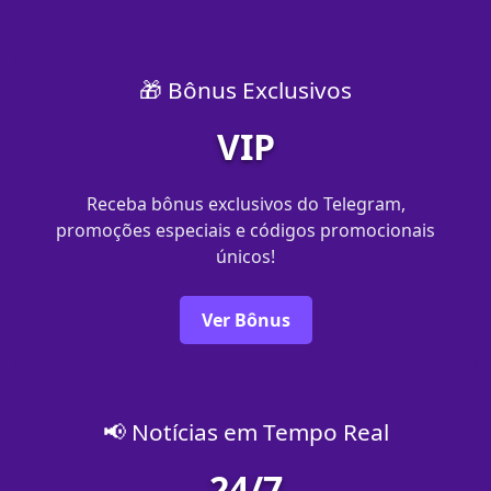
🎁 Bônus Exclusivos
VIP
Receba bônus exclusivos do Telegram,
promoções especiais e códigos promocionais
únicos!
Ver Bônus
📢 Notícias em Tempo Real
24/7