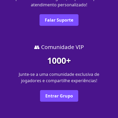
atendimento personalizado!
Falar Suporte
👥 Comunidade VIP
1000+
Junte-se a uma comunidade exclusiva de
jogadores e compartilhe experiências!
Entrar Grupo