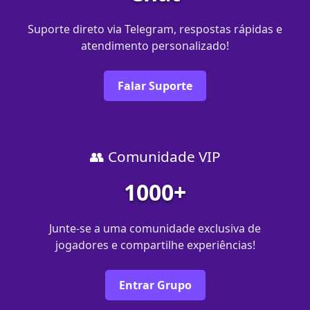
Suporte direto via Telegram, respostas rápidas e
atendimento personalizado!
Falar Suporte
👥 Comunidade VIP
1000+
Junte-se a uma comunidade exclusiva de
jogadores e compartilhe experiências!
Entrar Grupo