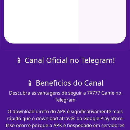
📱 Canal Oficial no Telegram!
📱 Benefícios do Canal
Descubra as vantagens de seguir a 7X777 Game no
Telegram
O download direto do APK é significativamente mais
rápido que o download através da Google Play Store.
Isso ocorre porque o APK é hospedado em servidores