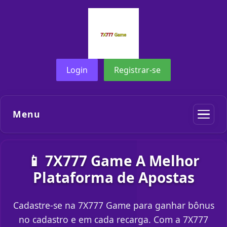
Login
Registrar-se
Menu
📱 7X777 Game A Melhor
Plataforma de Apostas
Cadastre-se na 7X777 Game para ganhar bônus
no cadastro e em cada recarga. Com a 7X777