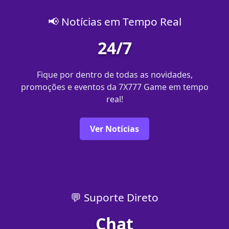
📢 Notícias em Tempo Real
24/7
Fique por dentro de todas as novidades,
promoções e eventos da 7X777 Game em tempo
real!
Ver Notícias
💬 Suporte Direto
Chat