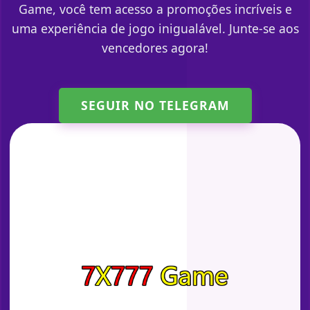
Game, você tem acesso a promoções incríveis e
uma experiência de jogo inigualável. Junte-se aos
vencedores agora!
SEGUIR NO TELEGRAM