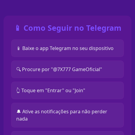
📱 Como Seguir no Telegram
📱 Baixe o app Telegram no seu dispositivo
🔍 Procure por "@7X777 GameOficial"
👆 Toque em "Entrar" ou "Join"
🔔 Ative as notificações para não perder
nada