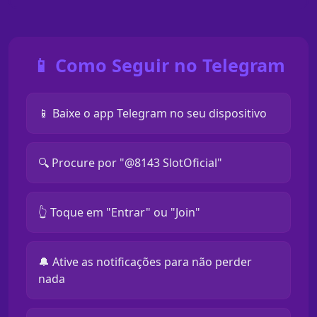
📱 Como Seguir no Telegram
📱 Baixe o app Telegram no seu dispositivo
🔍 Procure por "@8143 SlotOficial"
👆 Toque em "Entrar" ou "Join"
🔔 Ative as notificações para não perder
nada