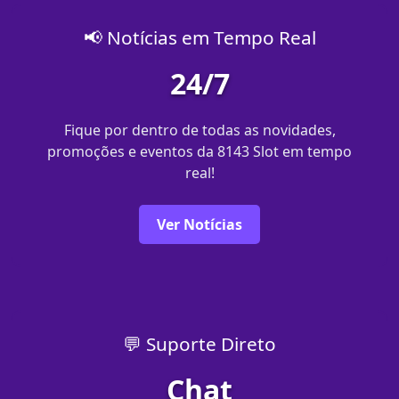
📢 Notícias em Tempo Real
24/7
Fique por dentro de todas as novidades,
promoções e eventos da 8143 Slot em tempo
real!
Ver Notícias
💬 Suporte Direto
Chat