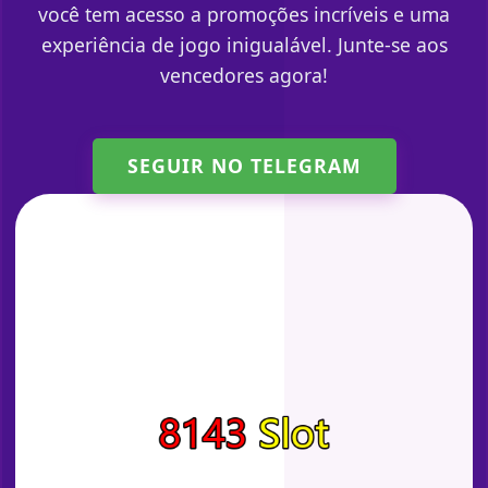
você tem acesso a promoções incríveis e uma
experiência de jogo inigualável. Junte-se aos
vencedores agora!
SEGUIR NO TELEGRAM