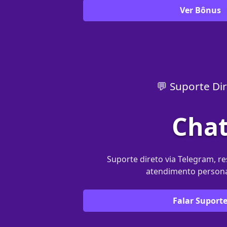
Ver Bônus
💬 Suporte Di
Cha
Suporte direto via Telegram, r
atendimento persona
Falar Suport