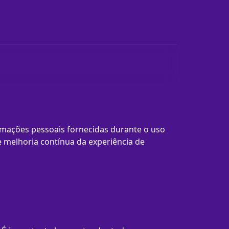
rmações pessoais fornecidas durante o uso
e melhoria contínua da experiência de