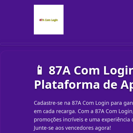
📱 87A Com Logi
Plataforma de A
Cadastre-se na 87A Com Login para gan
em cada recarga. Com a 87A Com Login,
promoções incríveis e uma experiência d
Junte-se aos vencedores agora!