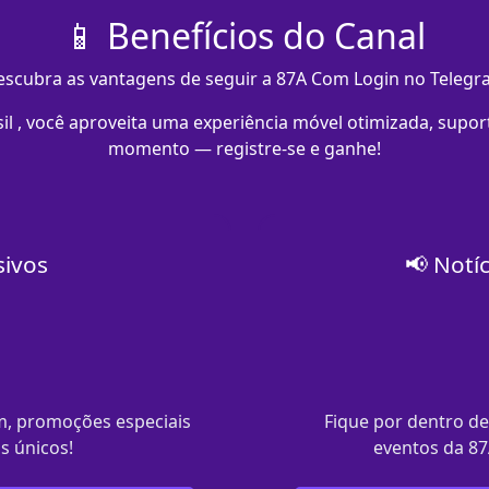
📱 Benefícios do Canal
scubra as vantagens de seguir a 87A Com Login no Teleg
 , você aproveita uma experiência móvel otimizada, suport
momento — registre-se e ganhe!
sivos
📢 Notí
m, promoções especiais
Fique por dentro d
s únicos!
eventos da 87