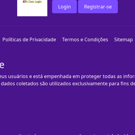
Login
Registrar-se
Políticas de Privacidade
Termos e Condições
Sitemap
de
seus usuários e está empenhada em proteger todas as info
dados coletados são utilizados exclusivamente para fins d