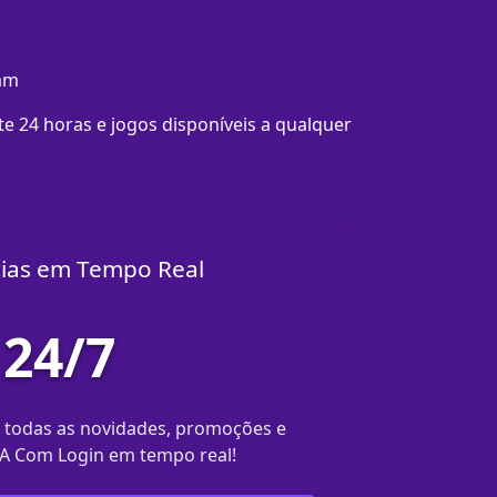
ram
e 24 horas e jogos disponíveis a qualquer
cias em Tempo Real
24/7
e todas as novidades, promoções e
A Com Login em tempo real!