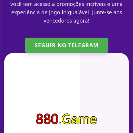
você tem acesso a promoções incríveis e uma
experiência de jogo inigualável. Junte-se aos
vencedores agora!
SEGUIR NO TELEGRAM