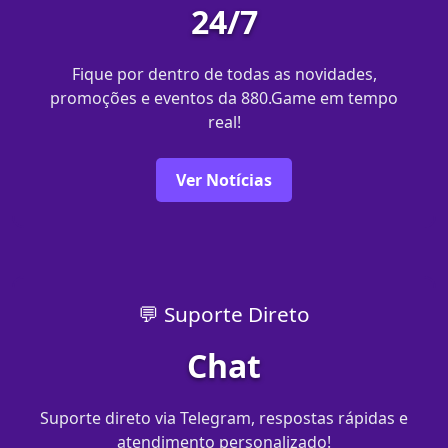
24/7
Fique por dentro de todas as novidades,
promoções e eventos da 880.Game em tempo
real!
Ver Notícias
💬 Suporte Direto
Chat
Suporte direto via Telegram, respostas rápidas e
atendimento personalizado!