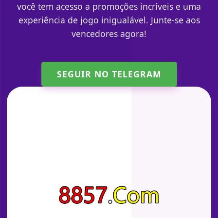
você tem acesso a promoções incríveis e uma
experiência de jogo inigualável. Junte-se aos
vencedores agora!
SEGUIR NO TELEGRAM