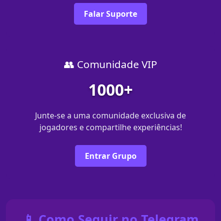
Falar Suporte
👥 Comunidade VIP
1000+
Junte-se a uma comunidade exclusiva de
jogadores e compartilhe experiências!
Entrar Grupo
📱 Como Seguir no Telegram