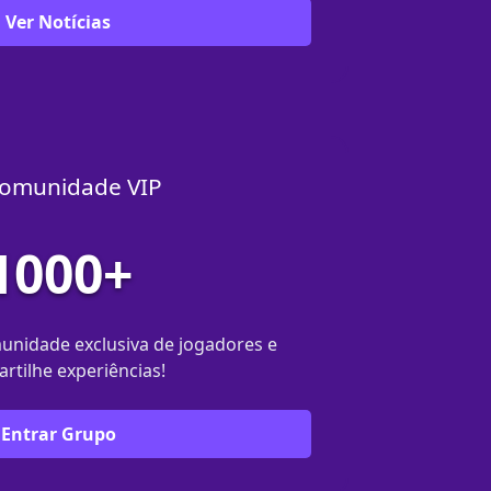
Ver Notícias
Comunidade VIP
1000+
unidade exclusiva de jogadores e
rtilhe experiências!
Entrar Grupo