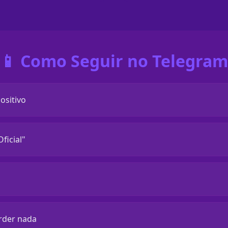
📱 Como Seguir no Telegram
ositivo
ficial"
erder nada