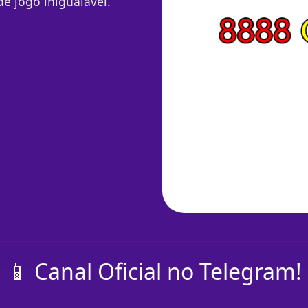
e jogo inigualável.
📱 Canal Oficial no Telegram!