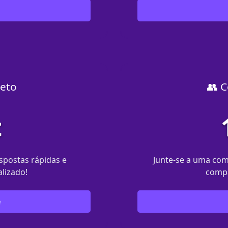
reto
👥 
t
espostas rápidas e
Junte-se a uma com
lizado!
compa
e