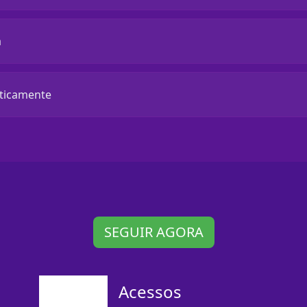
a
aticamente
SEGUIR AGORA
Acessos