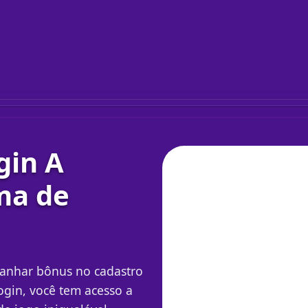
gin A
ma de
ganhar bônus no cadastro
gin, você tem acesso a