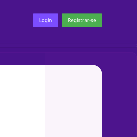
Login
Registrar-se