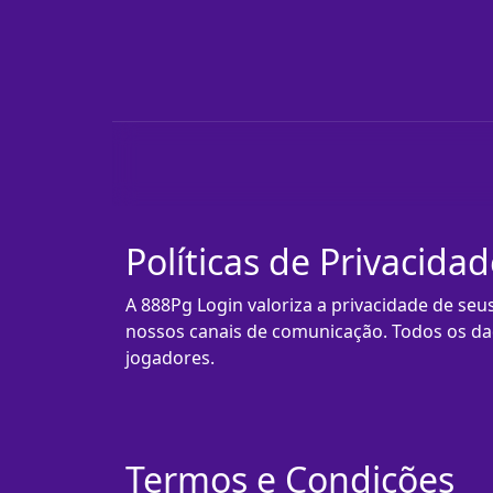
Políticas de Privacida
A 888Pg Login valoriza a privacidade de se
nossos canais de comunicação. Todos os dad
jogadores.
Termos e Condições