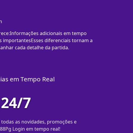
m
erece:Informações adicionais em tempo
es importantesEsses diferenciais tornam a
panhar cada detalhe da partida.
cias em Tempo Real
24/7
e todas as novidades, promoções e
888Pg Login em tempo real!