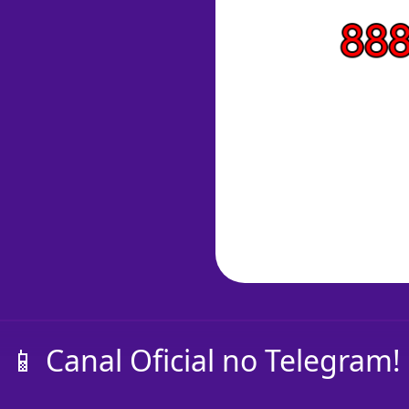
📱 Canal Oficial no Telegram!