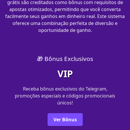
grátis são creditados como bônus com requisitos de
apostas otimizados, permitindo que você converta
facilmente seus ganhos em dinheiro real. Este sistema
oferece uma combinação perfeita de diversão e
oportunidade de ganho.
🎁 Bônus Exclusivos
VIP
Receba bônus exclusivos do Telegram,
promoções especiais e códigos promocionais
únicos!
Ver Bônus