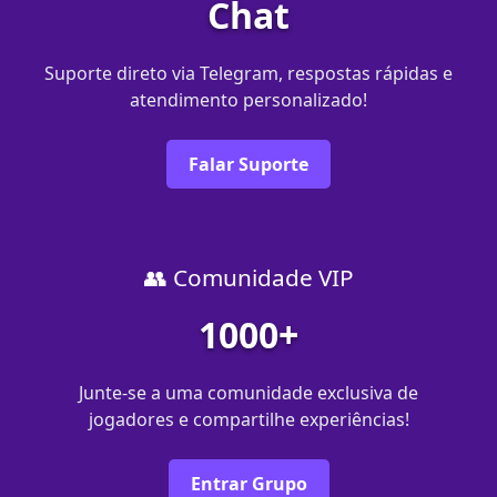
Chat
Suporte direto via Telegram, respostas rápidas e
atendimento personalizado!
Falar Suporte
👥 Comunidade VIP
1000+
Junte-se a uma comunidade exclusiva de
jogadores e compartilhe experiências!
Entrar Grupo