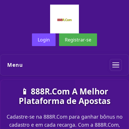
Login
Registrar-se
Menu
📱 888R.Com A Melhor
Plataforma de Apostas
Cadastre-se na 888R.Com para ganhar bônus no
cadastro e em cada recarga. Com a 888R.Com,