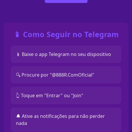
📱 Como Seguir no Telegram
📱 Baixe o app Telegram no seu dispositivo
🔍 Procure por "@888R.ComOficial"
👆 Toque em "Entrar" ou "Join"
🔔 Ative as notificações para não perder
nada