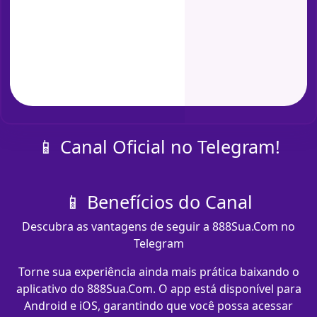
📱 Canal Oficial no Telegram!
📱 Benefícios do Canal
Descubra as vantagens de seguir a 888Sua.Com no
Telegram
Torne sua experiência ainda mais prática baixando o
aplicativo do 888Sua.Com. O app está disponível para
Android e iOS, garantindo que você possa acessar