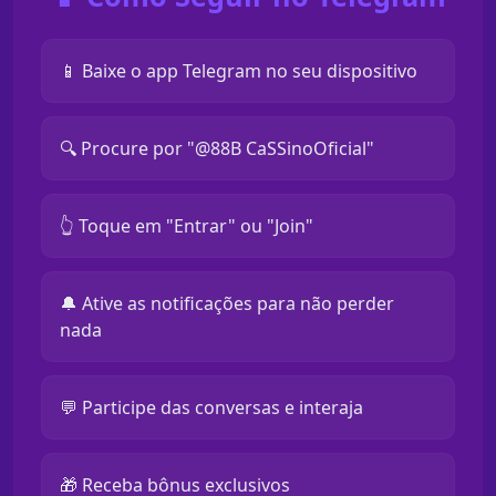
📱 Baixe o app Telegram no seu dispositivo
🔍 Procure por "@88B CaSSinoOficial"
👆 Toque em "Entrar" ou "Join"
🔔 Ative as notificações para não perder
nada
💬 Participe das conversas e interaja
🎁 Receba bônus exclusivos