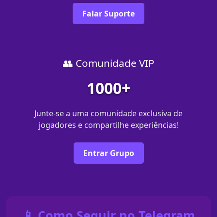
Falar Suporte
👥 Comunidade VIP
1000+
Junte-se a uma comunidade exclusiva de
jogadores e compartilhe experiências!
Entrar Grupo
📱 Como Seguir no Telegram