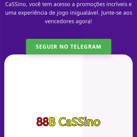
CaSSino, você tem acesso a promoções incríveis e
uma experiência de jogo inigualável. Junte-se aos
vencedores agora!
SEGUIR NO TELEGRAM