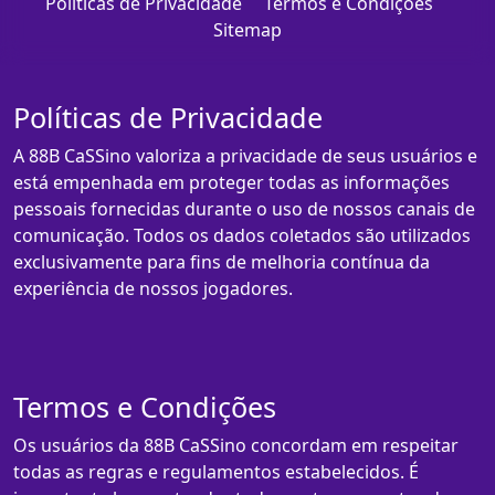
Políticas de Privacidade
Termos e Condições
Sitemap
Políticas de Privacidade
A 88B CaSSino valoriza a privacidade de seus usuários e
está empenhada em proteger todas as informações
pessoais fornecidas durante o uso de nossos canais de
comunicação. Todos os dados coletados são utilizados
exclusivamente para fins de melhoria contínua da
experiência de nossos jogadores.
Termos e Condições
Os usuários da 88B CaSSino concordam em respeitar
todas as regras e regulamentos estabelecidos. É