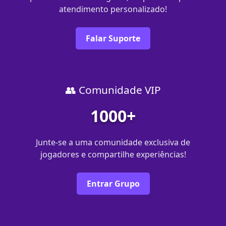
atendimento personalizado!
Falar Suporte
👥 Comunidade VIP
1000+
Junte-se a uma comunidade exclusiva de
jogadores e compartilhe experiências!
Entrar Grupo