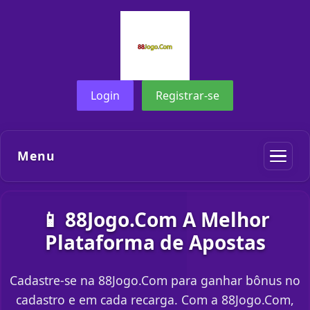
Login
Registrar-se
Menu
📱 88Jogo.Com A Melhor
Plataforma de Apostas
Cadastre-se na 88Jogo.Com para ganhar bônus no
cadastro e em cada recarga. Com a 88Jogo.Com,