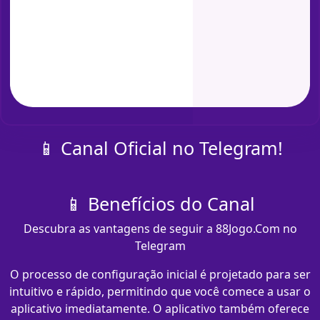
📱 Canal Oficial no Telegram!
📱 Benefícios do Canal
Descubra as vantagens de seguir a 88Jogo.Com no
Telegram
O processo de configuração inicial é projetado para ser
intuitivo e rápido, permitindo que você comece a usar o
aplicativo imediatamente. O aplicativo também oferece