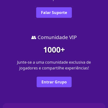
Falar Suporte
👥 Comunidade VIP
1000+
Junte-se a uma comunidade exclusiva de
jogadores e compartilhe experiências!
Entrar Grupo