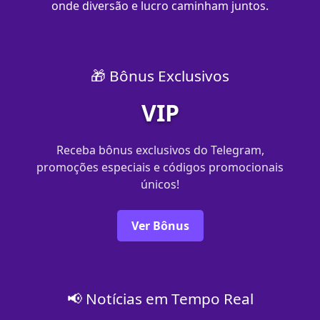
onde diversão e lucro caminham juntos.
🎁 Bônus Exclusivos
VIP
Receba bônus exclusivos do Telegram,
promoções especiais e códigos promocionais
únicos!
Ver Bônus
📢 Notícias em Tempo Real