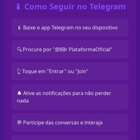
📱 Como Seguir no Telegram
📱 Baixe o app Telegram no seu dispositivo
🔍 Procure por "@8Br PlataformaOficial"
👆 Toque em "Entrar" ou "Join"
🔔 Ative as notificações para não perder
nada
💬 Participe das conversas e interaja