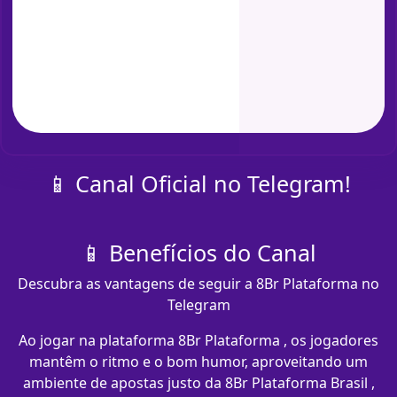
📱 Canal Oficial no Telegram!
📱 Benefícios do Canal
Descubra as vantagens de seguir a 8Br Plataforma no
Telegram
Ao jogar na plataforma 8Br Plataforma , os jogadores
mantêm o ritmo e o bom humor, aproveitando um
ambiente de apostas justo da 8Br Plataforma Brasil ,