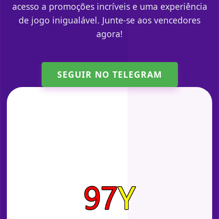
acesso a promoções incríveis e uma experiência
de jogo inigualável. Junte-se aos vencedores
agora!
SEGUIR NO TELEGRAM