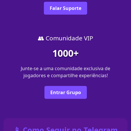
Falar Suporte
👥 Comunidade VIP
1000+
Junte-se a uma comunidade exclusiva de
jogadores e compartilhe experiências!
Entrar Grupo
📱 Como Seguir no Telegram