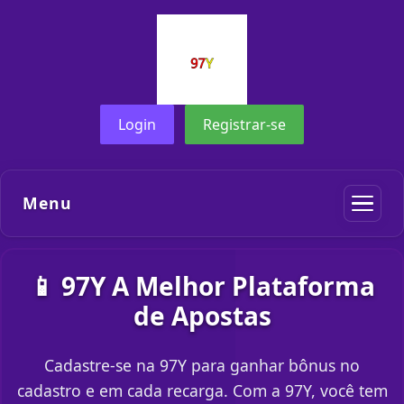
Login
Registrar-se
Menu
📱 97Y A Melhor Plataforma
de Apostas
Cadastre-se na 97Y para ganhar bônus no
cadastro e em cada recarga. Com a 97Y, você tem