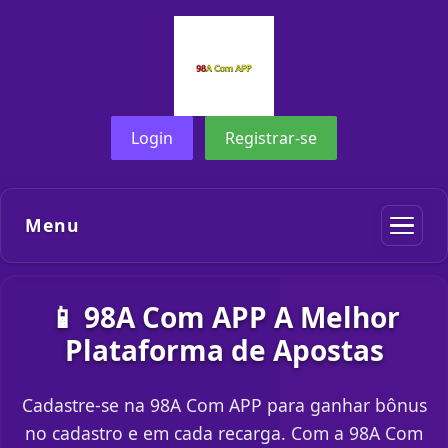
Login
Registrar-se
Menu
📱 98A Com APP A Melhor
Plataforma de Apostas
Cadastre-se na 98A Com APP para ganhar bônus
no cadastro e em cada recarga. Com a 98A Com