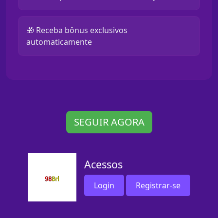
🎁 Receba bônus exclusivos
automaticamente
SEGUIR AGORA
Acessos
Login
Registrar-se