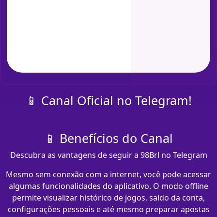
📱 Canal Oficial no Telegram!
📱 Benefícios do Canal
Descubra as vantagens de seguir a 98Brl no Telegram
Mesmo sem conexão com a internet, você pode acessar
algumas funcionalidades do aplicativo. O modo offline
permite visualizar histórico de jogos, saldo da conta,
configurações pessoais e até mesmo preparar apostas