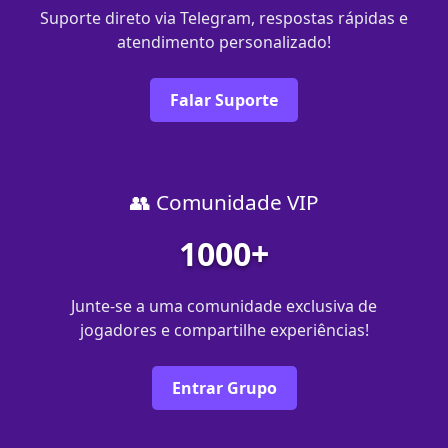
Suporte direto via Telegram, respostas rápidas e
atendimento personalizado!
Falar Suporte
👥 Comunidade VIP
1000+
Junte-se a uma comunidade exclusiva de
jogadores e compartilhe experiências!
Entrar Grupo