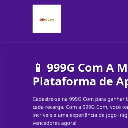
📱 999G Com A M
Plataforma de A
Cadastre-se na 999G Com para ganhar 
cada recarga. Com a 999G Com, você t
incríveis e uma experiência de jogo inig
vencedores agora!