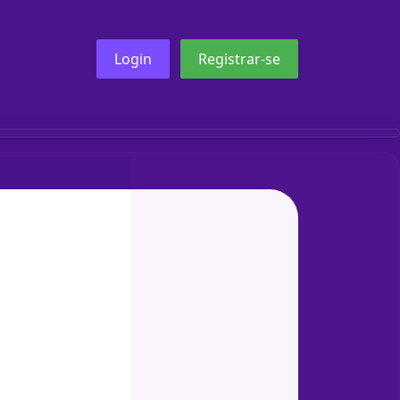
Login
Registrar-se