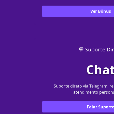
Ver Bônus
💬 Suporte Di
Cha
Suporte direto via Telegram, r
atendimento persona
Falar Suport