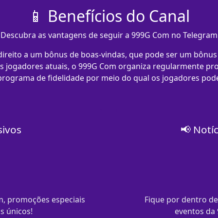
📱 Benefícios do Canal
Descubra as vantagens de seguir a 999G Com no Telegram
ireito a um bônus de boas-vindas, que pode ser um bônus
 os jogadores atuais, o 999G Com organiza regularmente 
rograma de fidelidade por meio do qual os jogadores pode
sivos
📢 Notí
m, promoções especiais
Fique por dentro d
s únicos!
eventos da