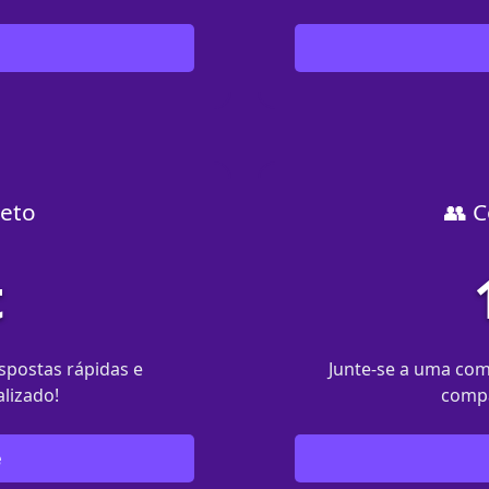
reto
👥 
t
espostas rápidas e
Junte-se a uma com
lizado!
compa
e