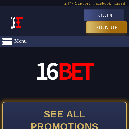
24*7 Support
Facebook
Email
LOGIN
SIGN UP
Menu
SEE ALL
PROMOTIONS