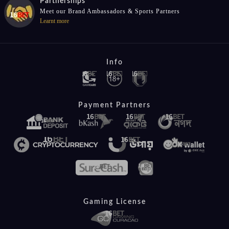
Partnerships
Meet our Brand Ambassadors & Sports Partners
Learnt more
Info
Payment Partners
Gaming License