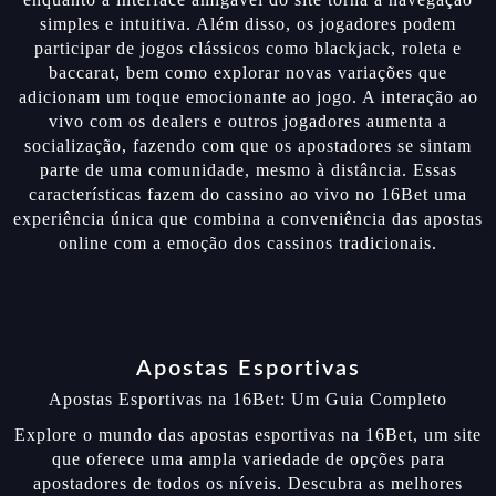
simples e intuitiva. Além disso, os jogadores podem
participar de jogos clássicos como blackjack, roleta e
baccarat, bem como explorar novas variações que
adicionam um toque emocionante ao jogo. A interação ao
vivo com os dealers e outros jogadores aumenta a
socialização, fazendo com que os apostadores se sintam
parte de uma comunidade, mesmo à distância. Essas
características fazem do cassino ao vivo no 16Bet uma
experiência única que combina a conveniência das apostas
online com a emoção dos cassinos tradicionais.
Apostas Esportivas
Apostas Esportivas na 16Bet: Um Guia Completo
Explore o mundo das apostas esportivas na 16Bet, um site
que oferece uma ampla variedade de opções para
apostadores de todos os níveis. Descubra as melhores