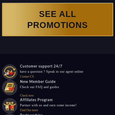
SEE ALL
PROMOTIONS
Customer support 24/7
have a question ? Speak to our agent online
Contact CS
New Member Guide
Check out FAQ and guides
Check now
Affiliates Program
Partner with us and earn some income!
Find Out more